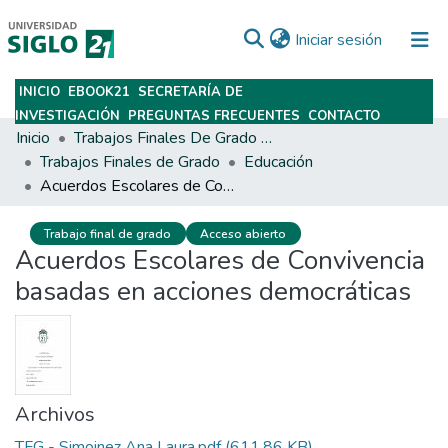
(current)
Iniciar sesión
INICIO
EBOOK21
SECRETARÍA DE
Subir
INVESTIGACIÓN
PREGUNTAS FRECUENTES
CONTACTO
Inicio
Trabajos Finales De Grado Y Posgrado
Trabajos Finales de Grado
Educación
Acuerdos Escolares de Convivencia basadas en acciones democráticas
Trabajo final de grado
Acceso abierto
Acuerdos Escolares de Convivencia
basadas en acciones democráticas
Archivos
TFG - Simoinez Ana Laura.pdf
(611.86 KB)