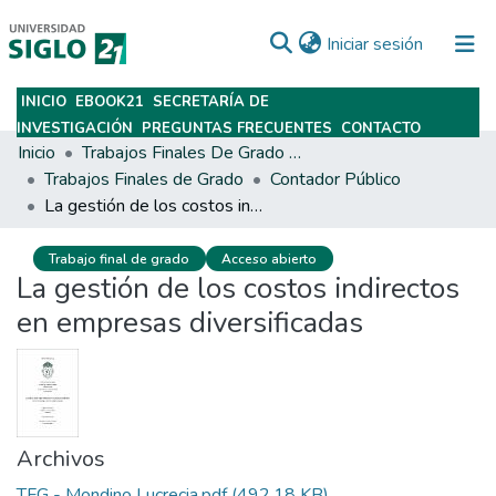
(current)
Iniciar sesión
INICIO
EBOOK21
SECRETARÍA DE
Subir
INVESTIGACIÓN
PREGUNTAS FRECUENTES
CONTACTO
Inicio
Trabajos Finales De Grado Y Posgrado
Trabajos Finales de Grado
Contador Público
La gestión de los costos indirectos en empresas diversificadas
Trabajo final de grado
Acceso abierto
La gestión de los costos indirectos
en empresas diversificadas
Archivos
TFG - Mondino Lucrecia.pdf
(492.18 KB)