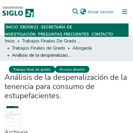
(current)
Iniciar sesión
INICIO
EBOOK21
SECRETARÍA DE
Subir
INVESTIGACIÓN
PREGUNTAS FRECUENTES
CONTACTO
Inicio
Trabajos Finales De Grado Y Posgrado
Trabajos Finales de Grado
Abogacía
Análisis de la despenalización de la tenencia para consumo de estupefacientes.
Trabajo final de grado
Acceso abierto
Análisis de la despenalización de la
tenencia para consumo de
estupefacientes.
Archivos