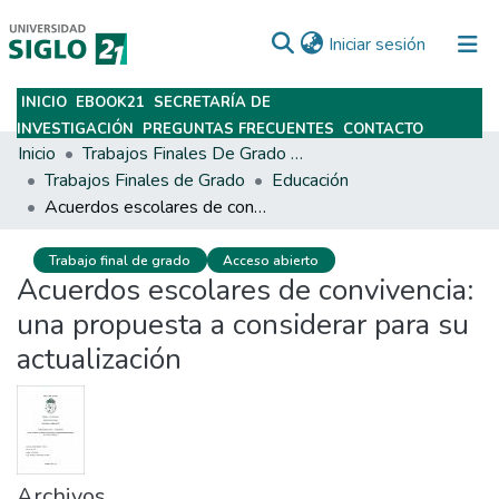
(current)
Iniciar sesión
INICIO
EBOOK21
SECRETARÍA DE
Subir
INVESTIGACIÓN
PREGUNTAS FRECUENTES
CONTACTO
Inicio
Trabajos Finales De Grado Y Posgrado
Trabajos Finales de Grado
Educación
Acuerdos escolares de convivencia: una propuesta a considerar para su actualización
Trabajo final de grado
Acceso abierto
Acuerdos escolares de convivencia:
una propuesta a considerar para su
actualización
Archivos