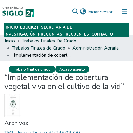
(current)
Iniciar sesión
INICIO
EBOOK21
SECRETARÍA DE
Subir
INVESTIGACIÓN
PREGUNTAS FRECUENTES
CONTACTO
Inicio
Trabajos Finales De Grado Y Posgrado
Trabajos Finales de Grado
Administración Agraria
“Implementación de cobertura vegetal viva en el cultivo de la vid”
Trabajo final de grado
Acceso abierto
“Implementación de cobertura
vegetal viva en el cultivo de la vid”
Archivos
TFG - Jimena Tirado.pdf
(745.08 KB)