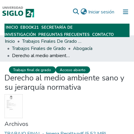
(current)
Iniciar sesión
INICIO
EBOOK21
SECRETARÍA DE
Subir
INVESTIGACIÓN
PREGUNTAS FRECUENTES
CONTACTO
Inicio
Trabajos Finales De Grado Y Posgrado
Trabajos Finales de Grado
Abogacía
Derecho al medio ambiente sano y su jerarquía normativa
Trabajo final de grado
Acceso abierto
Derecho al medio ambiente sano y
su jerarquía normativa
Archivos
TRABAJO FINAL - Jimena Peralta.pdf
(5.52 MB)