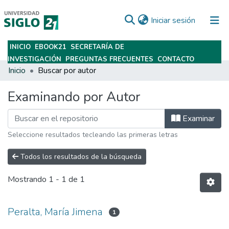
(current)
Iniciar sesión
INICIO
EBOOK21
SECRETARÍA DE
Subir
INVESTIGACIÓN
PREGUNTAS FRECUENTES
CONTACTO
Inicio
Buscar por autor
Examinando por Autor
Examinar
Seleccione resultados tecleando las primeras letras
Todos los resultados de la búsqueda
Mostrando
1 - 1 de 1
Peralta, María Jimena
1