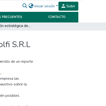
Iniciar sesión
Subir
 FRECUENTES
CONTACTO
Planificación estratégica de Adolfo J. y José A. Redolfi S.R.L
lfi S.R.L
arrollo de un reporte
L.
 empresa las
haustivo sobre la
ién posibles