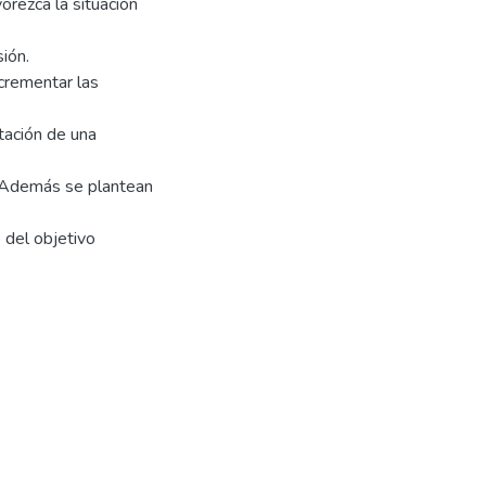
orezca la situación
ión.
ncrementar las
tación de una
 Además se plantean
 del objetivo