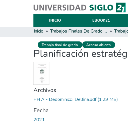
INICIO
EBOOK21
Inicio
Trabajos Finales De Grado Y Posgrado
Trabaj
Trabajo final de grado
Acceso abierto
Planificación estratég
Archivos
PH A - Dedominicci, Delfina.pdf
(1.29 MB)
Fecha
2021