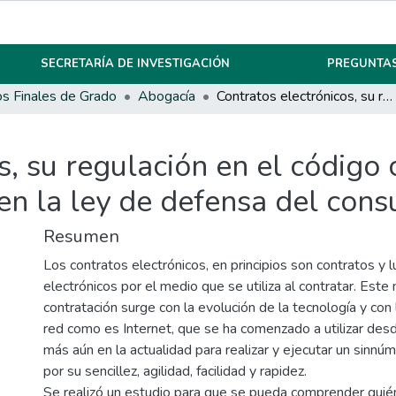
SECRETARÍA DE INVESTIGACIÓN
PREGUNTAS
os Finales de Grado
Abogacía
Contratos electrónicos, su regulación en el código civil y comercial de la nación (ley 26,994) y en la ley de defensa del consumidor (ley 24,240)
, su regulación en el código c
 en la ley de defensa del con
Resumen
Los contratos electrónicos, en principios son contratos y 
electrónicos por el medio que se utiliza al contratar. Est
contratación surge con la evolución de la tecnología y con 
red como es Internet, que se ha comenzado a utilizar des
más aún en la actualidad para realizar y ejecutar un sinnú
por su sencillez, agilidad, facilidad y rapidez.
Se realizó un estudio para que se pueda comprender quié