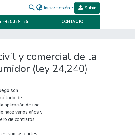
Iniciar sesión
Subir
 FRECUENTES
CONTACTO
ivil y comercial de la
sumidor (ley 24,240)
luego son
e método de
la aplicación de una
de hace varios años y
mero de contratos
nes son las partes