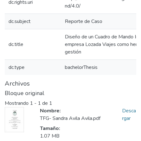
dc.rights.uri
nd/4.0/
dc.subject
Reporte de Caso
Diseño de un Cuadro de Mando Inte
dc.title
empresa Lozada Viajes como herr
gestión
dc.type
bachelorThesis
Archivos
Bloque original
Mostrando
1 - 1 de 1
Nombre:
Desca
TFG- Sandra Avila Avila.pdf
rgar
Tamaño:
1.07 MB