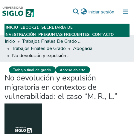
(current)
Iniciar sesión
INICIO
EBOOK21
SECRETARÍA DE
Subir
INVESTIGACIÓN
PREGUNTAS FRECUENTES
CONTACTO
Inicio
Trabajos Finales De Grado Y Posgrado
Trabajos Finales de Grado
Abogacía
No devolución y expulsión migratoria en contextos de vulnerabilidad: el caso “M. R., L.”
Trabajo final de grado
Acceso abierto
No devolución y expulsión
migratoria en contextos de
vulnerabilidad: el caso “M. R., L.”