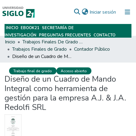
(current)
Iniciar sesión
INICIO
EBOOK21
SECRETARÍA DE
Subir
INVESTIGACIÓN
PREGUNTAS FRECUENTES
CONTACTO
Inicio
Trabajos Finales De Grado Y Posgrado
Trabajos Finales de Grado
Contador Público
Diseño de un Cuadro de Mando Integral como herramienta de gestión para la empresa A.J. & J.A. Redolfi SRL
Trabajo final de grado
Acceso abierto
Diseño de un Cuadro de Mando
Integral como herramienta de
gestión para la empresa A.J. & J.A.
Redolfi SRL