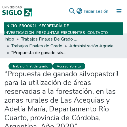
(current)
Iniciar sesión
INICIO
EBOOK21
SECRETARÍA DE
Subir
INVESTIGACIÓN
PREGUNTAS FRECUENTES
CONTACTO
Inicio
Trabajos Finales De Grado Y Posgrado
Trabajos Finales de Grado
Administración Agraria
“Propuesta de ganado silvopastoril para la utilización de áreas reservadas a la forestación, en las zonas rurales de Las Acequias y Adelia María, Departamento Río Cuarto, provincia de Córdoba, Argentina. Año 2020”
Trabajo final de grado
Acceso abierto
“Propuesta de ganado silvopastoril
para la utilización de áreas
reservadas a la forestación, en las
zonas rurales de Las Acequias y
Adelia María, Departamento Río
Cuarto, provincia de Córdoba,
Argentina. Año 2020”