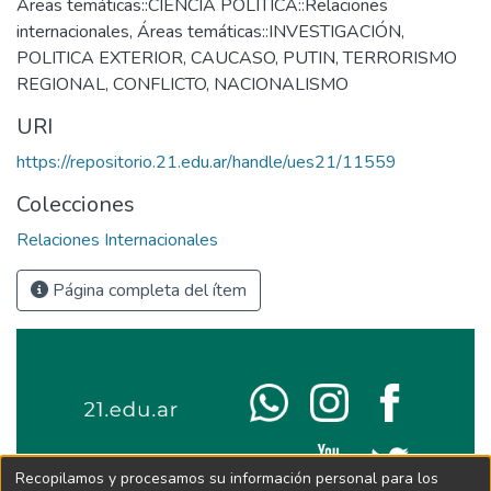
Áreas temáticas::CIENCIA POLÍTICA::Relaciones
internacionales
,
Áreas temáticas::INVESTIGACIÓN
,
POLITICA EXTERIOR
,
CAUCASO
,
PUTIN
,
TERRORISMO
REGIONAL
,
CONFLICTO
,
NACIONALISMO
URI
https://repositorio.21.edu.ar/handle/ues21/11559
Colecciones
Relaciones Internacionales
Página completa del ítem
Recopilamos y procesamos su información personal para los