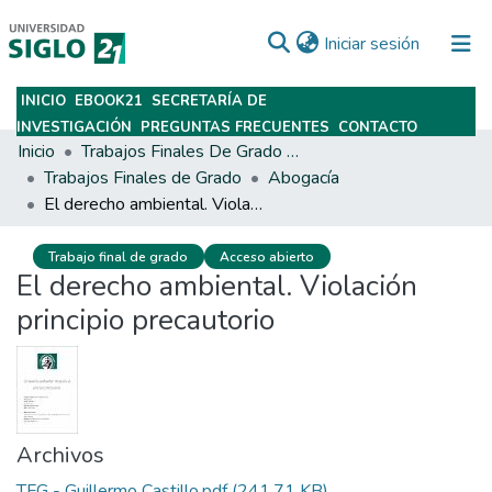
(current)
Iniciar sesión
INICIO
EBOOK21
SECRETARÍA DE
Subir
INVESTIGACIÓN
PREGUNTAS FRECUENTES
CONTACTO
Inicio
Trabajos Finales De Grado Y Posgrado
Trabajos Finales de Grado
Abogacía
El derecho ambiental. Violación principio precautorio
Trabajo final de grado
Acceso abierto
El derecho ambiental. Violación
principio precautorio
Archivos
TFG - Guillermo Castillo.pdf
(241.71 KB)