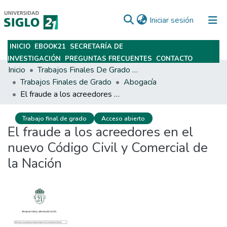
(current)
Iniciar sesión
INICIO
EBOOK21
SECRETARÍA DE
Subir
INVESTIGACIÓN
PREGUNTAS FRECUENTES
CONTACTO
Inicio
Trabajos Finales De Grado Y Posgrado
Trabajos Finales de Grado
Abogacía
El fraude a los acreedores en el nuevo Código Civil y Comercial de la Nación
Trabajo final de grado
Acceso abierto
El fraude a los acreedores en el
nuevo Código Civil y Comercial de
la Nación