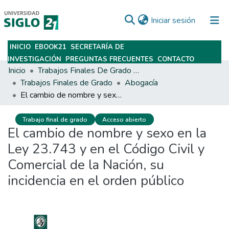
(current)
Iniciar sesión
INICIO
EBOOK21
SECRETARÍA DE
Subir
INVESTIGACIÓN
PREGUNTAS FRECUENTES
CONTACTO
Inicio
Trabajos Finales De Grado Y Posgrado
Trabajos Finales de Grado
Abogacía
El cambio de nombre y sexo en la Ley 23.743 y en el Código Civil y Comercial de la Nación, su incidencia en el orden público
Trabajo final de grado
Acceso abierto
El cambio de nombre y sexo en la
Ley 23.743 y en el Código Civil y
Comercial de la Nación, su
incidencia en el orden público