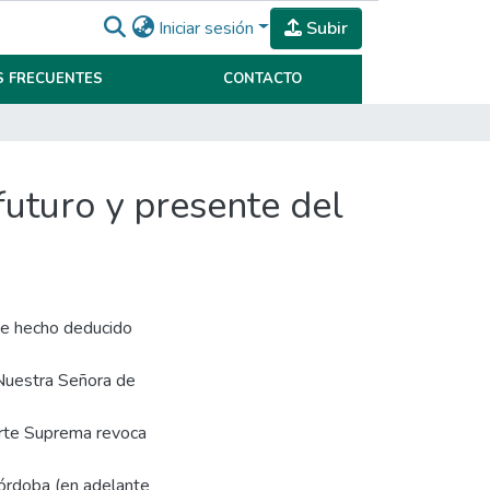
Iniciar sesión
Subir
 FRECUENTES
CONTACTO
uturo y presente del
 de hecho deducido
o Nuestra Señora de
orte Suprema revoca
Córdoba (en adelante