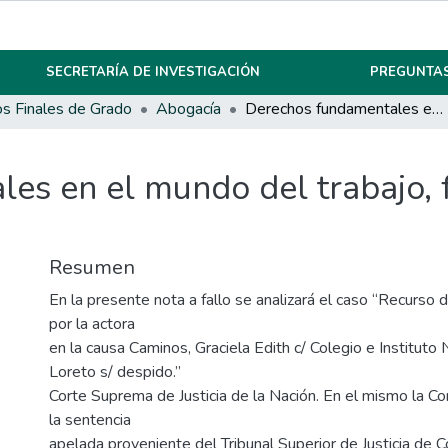
SECRETARÍA DE INVESTIGACIÓN
PREGUNTAS
os Finales de Grado
Abogacía
Derechos fundamentales en el mundo del trabajo, futuro y presente del derecho del trabajo
es en el mundo del trabajo, f
Resumen
En la presente nota a fallo se analizará el caso “Recurso
por la actora
en la causa Caminos, Graciela Edith c/ Colegio e Institut
Loreto s/ despido.”
Corte Suprema de Justicia de la Nación. En el mismo la C
la sentencia
apelada proveniente del Tribunal Superior de Justicia de 