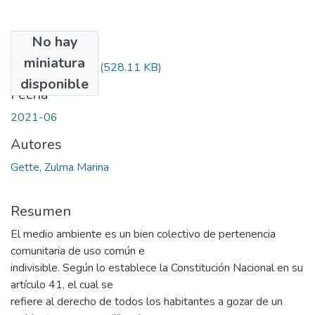
No hay
Archivos
miniatura
TFG-Zulma Gette
(528.11 KB)
disponible
Fecha
2021-06
Autores
Gette, Zulma Marina
Resumen
El medio ambiente es un bien colectivo de pertenencia
comunitaria de uso común e
indivisible. Según lo establece la Constitución Nacional en su
artículo 41, el cual se
refiere al derecho de todos los habitantes a gozar de un