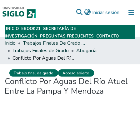
(current)
Iniciar sesión
INICIO
EBOOK21
SECRETARÍA DE
Subir
INVESTIGACIÓN
PREGUNTAS FRECUENTES
CONTACTO
Inicio
Trabajos Finales De Grado Y Posgrado
Trabajos Finales de Grado
Abogacía
Conflicto Por Aguas Del Río Atuel Entre La Pampa Y Mendoza
Trabajo final de grado
Acceso abierto
Conflicto Por Aguas Del Río Atuel
Entre La Pampa Y Mendoza