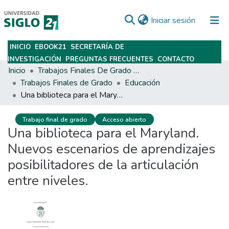
(current)
Iniciar sesión
INICIO
EBOOK21
SECRETARÍA DE
Subir
INVESTIGACIÓN
PREGUNTAS FRECUENTES
CONTACTO
Inicio
Trabajos Finales De Grado Y Posgrado
Trabajos Finales de Grado
Educación
Una biblioteca para el Maryland. Nuevos escenarios de aprendizajes posibilitadores de la articulación entre niveles.
Trabajo final de grado
Acceso abierto
Una biblioteca para el Maryland.
Nuevos escenarios de aprendizajes
posibilitadores de la articulación
entre niveles.