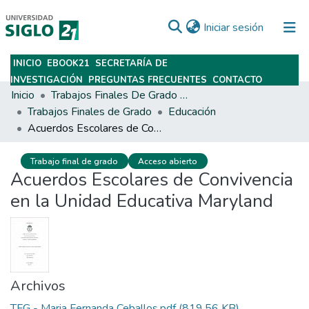
(current)
Iniciar sesión
INICIO
EBOOK21
SECRETARÍA DE
Subir
INVESTIGACIÓN
PREGUNTAS FRECUENTES
CONTACTO
Inicio
Trabajos Finales De Grado Y Posgrado
Trabajos Finales de Grado
Educación
Acuerdos Escolares de Convivencia en la Unidad Educativa Maryland
Trabajo final de grado
Acceso abierto
Acuerdos Escolares de Convivencia
en la Unidad Educativa Maryland
Archivos
TFG - Maria Fernanda Ceballos.pdf
(819.56 KB)