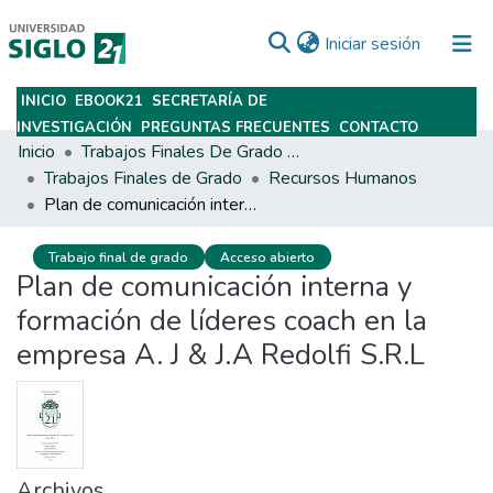
(current)
Iniciar sesión
INICIO
EBOOK21
SECRETARÍA DE
Subir
INVESTIGACIÓN
PREGUNTAS FRECUENTES
CONTACTO
Inicio
Trabajos Finales De Grado Y Posgrado
Trabajos Finales de Grado
Recursos Humanos
Plan de comunicación interna y formación de líderes coach en la empresa A. J & J.A Redolfi S.R.L
Trabajo final de grado
Acceso abierto
Plan de comunicación interna y
formación de líderes coach en la
empresa A. J & J.A Redolfi S.R.L
Archivos