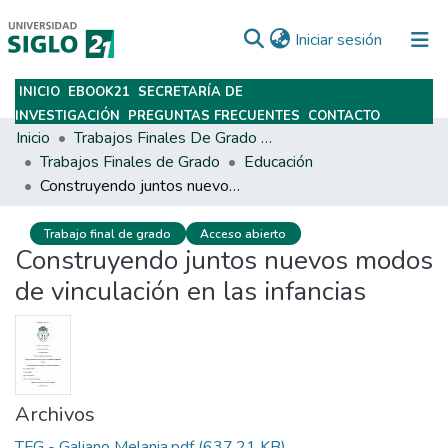
(current)
Iniciar sesión
INICIO
EBOOK21
SECRETARÍA DE
Subir
INVESTIGACIÓN
PREGUNTAS FRECUENTES
CONTACTO
Inicio
Trabajos Finales De Grado Y Posgrado
Trabajos Finales de Grado
Educación
Construyendo juntos nuevos modos de vinculación en las infancias
Trabajo final de grado
Acceso abierto
Construyendo juntos nuevos modos
de vinculación en las infancias
Archivos
TFG - Galiano Melania.pdf
(637.21 KB)