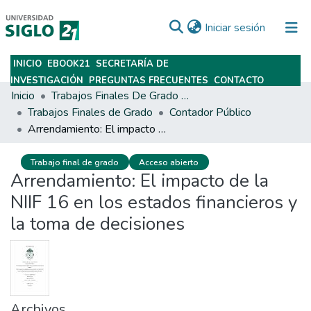
(current)
Iniciar sesión
INICIO
EBOOK21
SECRETARÍA DE
Subir
INVESTIGACIÓN
PREGUNTAS FRECUENTES
CONTACTO
Inicio
Trabajos Finales De Grado Y Posgrado
Trabajos Finales de Grado
Contador Público
Arrendamiento: El impacto de la NIIF 16 en los estados financieros y la toma de decisiones
Trabajo final de grado
Acceso abierto
Arrendamiento: El impacto de la
NIIF 16 en los estados financieros y
la toma de decisiones
Archivos