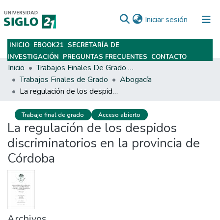
(current)
Iniciar sesión
INICIO
EBOOK21
SECRETARÍA DE
Subir
INVESTIGACIÓN
PREGUNTAS FRECUENTES
CONTACTO
Inicio
Trabajos Finales De Grado Y Posgrado
Trabajos Finales de Grado
Abogacía
La regulación de los despidos discriminatorios en la provincia de Córdoba
Trabajo final de grado
Acceso abierto
La regulación de los despidos
discriminatorios en la provincia de
Córdoba
Archivos