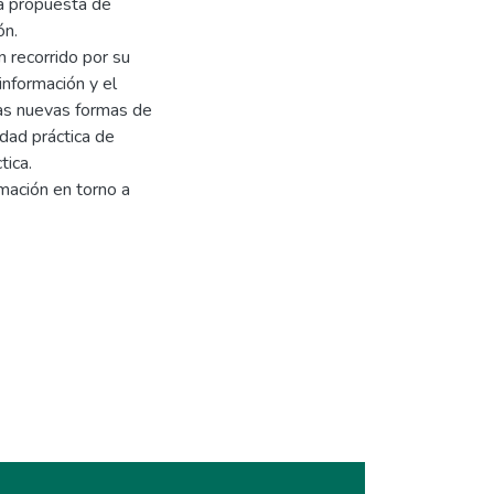
na propuesta de
ón.
n recorrido por su
información y el
las nuevas formas de
dad práctica de
tica.
mación en torno a