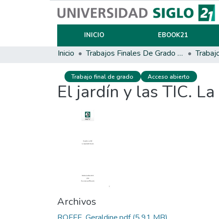
INICIO
EBOOK21
Inicio
Trabajos Finales De Grado Y Posgrado
Trabaj
Trabajo final de grado
Acceso abierto
El jardín y las TIC. L
Archivos
ROFFE, Geraldine.pdf
(5.91 MB)