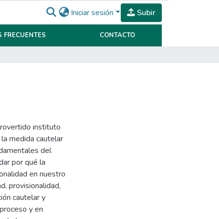
Iniciar sesión
Subir
 FRECUENTES
CONTACTO
rovertido instituto
e la medida cautelar
ndamentales del
idar por qué la
ionalidad en nuestro
d, provisionalidad,
ión cautelar y
 proceso y en