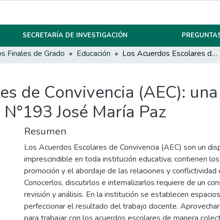
SECRETARÍA DE INVESTIGACIÓN
PREGUNTAS
os Finales de Grado
Educación
Los Acuerdos Escolares de Convivencia (AEC): una construcción colectiva en el I.P.E.M N°193 José María Paz
es de Convivencia (AEC): una
.M N°193 José María Paz
Resumen
Los Acuerdos Escolares de Convivencia (AEC) son un disp
imprescindible en toda institución educativa; contienen los
promoción y el abordaje de las relaciones y conflictividad 
Conocerlos, discutirlos e internalizarlos requiere de un co
revisión y análisis. En la institución se establecen espacio
perfeccionar el resultado del trabajo docente. Aprovecha
para trabajar con los acuerdos escolares de manera colect