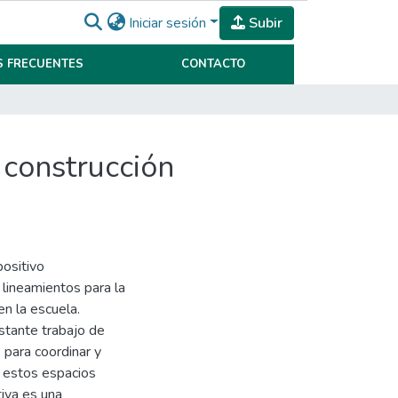
Iniciar sesión
Subir
 FRECUENTES
CONTACTO
 construcción
ositivo
 lineamientos para la
en la escuela.
nstante trabajo de
s para coordinar y
r estos espacios
iva es una