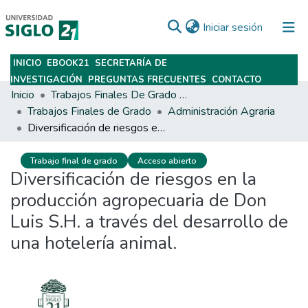
(current)
Iniciar sesión
INICIO
EBOOK21
SECRETARÍA DE
Subir
INVESTIGACIÓN
PREGUNTAS FRECUENTES
CONTACTO
Inicio
Trabajos Finales De Grado Y Posgrado
Trabajos Finales de Grado
Administración Agraria
Diversificación de riesgos en la producción agropecuaria de Don Luis S.H. a través del desarrollo de una hotelería animal.
Trabajo final de grado
Acceso abierto
Diversificación de riesgos en la
producción agropecuaria de Don
Luis S.H. a través del desarrollo de
una hotelería animal.