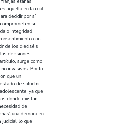
franjas etarias
es aquella en la cual
ara decidir por sí
ni comprometen su
da o integridad
r consentimiento con
ir de los dieciséis
las decisiones
 artículo, surge como
 no invasivos. Por lo
iori que un
estado de salud ni
l adolescente, ya que
sos donde existan
 necesidad de
onará una demora en
judicial, lo que