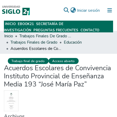
(current)
Iniciar sesión
INICIO
EBOOK21
SECRETARÍA DE
Subir
INVESTIGACIÓN
PREGUNTAS FRECUENTES
CONTACTO
Inicio
Trabajos Finales De Grado Y Posgrado
Trabajos Finales de Grado
Educación
Acuerdos Escolares de Convivencia Instituto Provincial de Enseñanza Media 193 “José María Paz”
Trabajo final de grado
Acceso abierto
Acuerdos Escolares de Convivencia
Instituto Provincial de Enseñanza
Media 193 “José María Paz”
Archivos