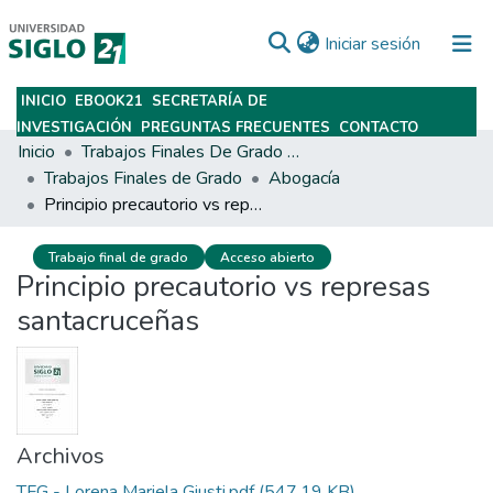
(current)
Iniciar sesión
INICIO
EBOOK21
SECRETARÍA DE
Subir
INVESTIGACIÓN
PREGUNTAS FRECUENTES
CONTACTO
Inicio
Trabajos Finales De Grado Y Posgrado
Trabajos Finales de Grado
Abogacía
Principio precautorio vs represas santacruceñas
Trabajo final de grado
Acceso abierto
Principio precautorio vs represas
santacruceñas
Archivos
TFG - Lorena Mariela Giusti.pdf
(547.19 KB)