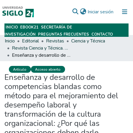
(current)
Iniciar sesión
INICIO
EBOOK21
SECRETARÍA DE
Subir
INVESTIGACIÓN
PREGUNTAS FRECUENTES
CONTACTO
Inicio
Editorial
Revistas
Ciencia y Técnica
Revista Ciencia y Técnica. Año 18. Número 1
Enseñanza y desarrollo de competencias blandas como método para el mejoramiento del desempeño laboral y transformación de la cultura organizacional: ¿Por qué las organizaciones deben darle prioridad a la formación en competencias blandas?
Artículo
Acceso abierto
Enseñanza y desarrollo de
competencias blandas como
método para el mejoramiento del
desempeño laboral y
transformación de la cultura
organizacional: ¿Por qué las
organizaciones deben darle