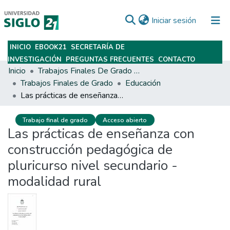
(current)
Iniciar sesión
INICIO
EBOOK21
SECRETARÍA DE
Subir
INVESTIGACIÓN
PREGUNTAS FRECUENTES
CONTACTO
Inicio
Trabajos Finales De Grado Y Posgrado
Trabajos Finales de Grado
Educación
Las prácticas de enseñanza con construcción pedagógica de pluricurso nivel secundario - modalidad rural
Trabajo final de grado
Acceso abierto
Las prácticas de enseñanza con
construcción pedagógica de
pluricurso nivel secundario -
modalidad rural