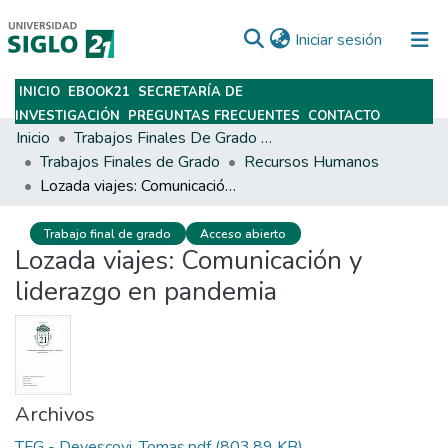
(current)
Iniciar sesión
INICIO
EBOOK21
SECRETARÍA DE
Subir
INVESTIGACIÓN
PREGUNTAS FRECUENTES
CONTACTO
Inicio
Trabajos Finales De Grado Y Posgrado
Trabajos Finales de Grado
Recursos Humanos
Lozada viajes: Comunicación y liderazgo en pandemia
Trabajo final de grado
Acceso abierto
Lozada viajes: Comunicación y
liderazgo en pandemia
Archivos
TFG - Devescovi, Tomas.pdf
(803.89 KB)