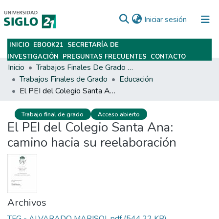
(current)
Iniciar sesión
INICIO
EBOOK21
SECRETARÍA DE
Subir
INVESTIGACIÓN
PREGUNTAS FRECUENTES
CONTACTO
Inicio
Trabajos Finales De Grado Y Posgrado
Trabajos Finales de Grado
Educación
El PEI del Colegio Santa Ana: camino hacia su reelaboración
Trabajo final de grado
Acceso abierto
El PEI del Colegio Santa Ana:
camino hacia su reelaboración
Archivos
TFG - ALVARADO MARISOL.pdf
(544.22 KB)