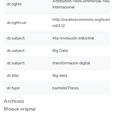
Attribution-NonCommercial-NoDeri
dc.rights
Internacional
http://creativecommons.org/licens
dc.rights.uri
nd/4.0/
dc.subject
4ta revolución industrial
dc.subject
Big Data
dc.subject
transformación digital
dc.title
Big data.
dc.type
bachelorThesis
Archivos
Bloque original