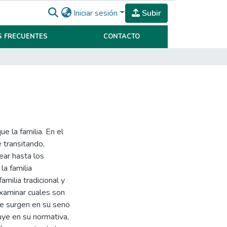
Iniciar sesión
Subir
 FRECUENTES
CONTACTO
e la familia. En el
 transitando,
ear hasta los
la familia
milia tradicional y
xaminar cuales son
ue surgen en su seno
uye en su normativa,