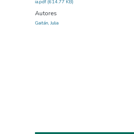
ia.pdf
(614.77 KB)
Autores
Gaitán, Julia