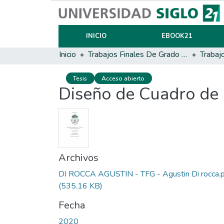
INICIO
EBOOK21
Inicio
Trabajos Finales De Grado Y Posgrado
Trabaj
Tesis
Acceso abierto
Diseño de Cuadro de M
Archivos
DI ROCCA AGUSTIN - TFG - Agustin Di rocca.
(535.16 KB)
Fecha
2020