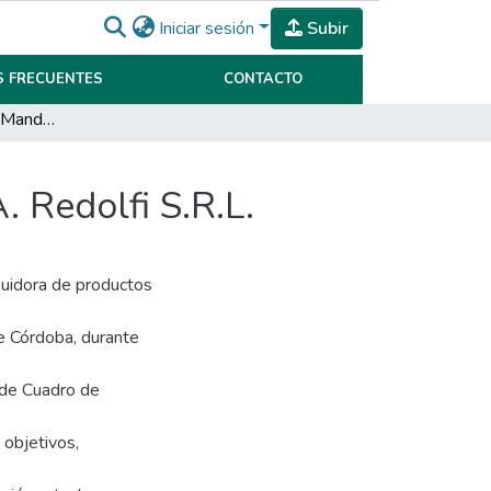
Iniciar sesión
Subir
 FRECUENTES
CONTACTO
Diseño de Cuadro de Mando Integral para A.J. & J.A. Redolfi S.R.L.
. Redolfi S.R.L.
buidora de productos
de Córdoba, durante
 de Cuadro de
 objetivos,