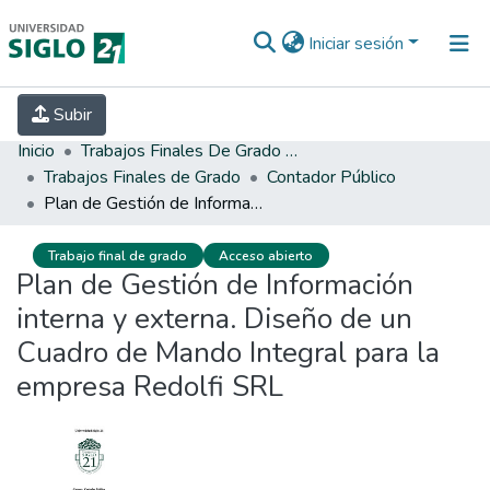
Iniciar sesión
INICIO
EBOOK21
SECRETARÍA DE
Subir
INVESTIGACIÓN
PREGUNTAS FRECUENTES
CONTACTO
Inicio
Trabajos Finales De Grado Y Posgrado
Trabajos Finales de Grado
Contador Público
Plan de Gestión de Información interna y externa. Diseño de un Cuadro de Mando Integral para la empresa Redolfi SRL
Trabajo final de grado
Acceso abierto
Plan de Gestión de Información
interna y externa. Diseño de un
Cuadro de Mando Integral para la
empresa Redolfi SRL