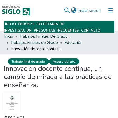
(current)
Iniciar sesión
INICIO
EBOOK21
SECRETARÍA DE
Subir
INVESTIGACIÓN
PREGUNTAS FRECUENTES
CONTACTO
Inicio
Trabajos Finales De Grado Y Posgrado
Trabajos Finales de Grado
Educación
Innovación docente continua, un cambio de mirada a las prácticas de enseñanza.
Trabajo final de grado
Acceso abierto
Innovación docente continua, un
cambio de mirada a las prácticas de
enseñanza.
Archivos