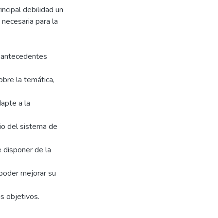
incipal debilidad un
 necesaria para la
e antecedentes
sobre la temática,
apte a la
io del sistema de
e disponer de la
 poder mejorar su
us objetivos.