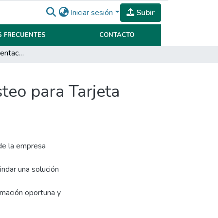
Iniciar sesión
Subir
 FRECUENTES
CONTACTO
Propuesta de implementación de un sistema de costeo para Tarjeta Naranja
teo para Tarjeta
 de la empresa
indar una solución
ormación oportuna y