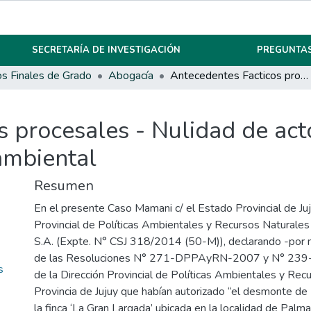
SECRETARÍA DE INVESTIGACIÓN
PREGUNTAS
os Finales de Grado
Abogacía
Antecedentes Facticos procesales - Nulidad de actos administrativos - Estudios de impacto ambiental
 procesales - Nulidad de acto
ambiental
Resumen
En el presente Caso Mamani c/ el Estado Provincial de Juju
Provincial de Políticas Ambientales y Recursos Naturale
S.A. (Expte. N° CSJ 318/2014 (50-M)), declarando -por m
de las Resoluciones N° 271-DPPAyRN-2007 y N° 2
s
de la Dirección Provincial de Políticas Ambientales y Rec
Provincia de Jujuy que habían autorizado “el desmonte d
la finca ‘La Gran Largada’ ubicada en la localidad de Pal