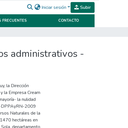
Iniciar sesión
Subir
 FRECUENTES
CONTACTO
s administrativos -
y, la Dirección
s y la Empresa Cream
ayoría- la nulidad
39-DPPAyRN-2009
ursos Naturales de la
e 1470 hectáreas en
ma Sola, departamento