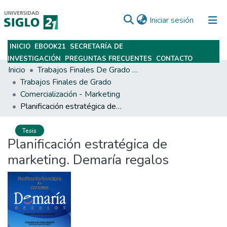
(current)
Iniciar sesión
INICIO
EBOOK21
SECRETARÍA DE
Subir
INVESTIGACIÓN
PREGUNTAS FRECUENTES
CONTACTO
Inicio
Trabajos Finales De Grado Y Posgrado
Trabajos Finales de Grado
Comercialización - Marketing
Planificación estratégica de marketing. Demaría regalos
Tesis
Planificación estratégica de
marketing. Demaría regalos