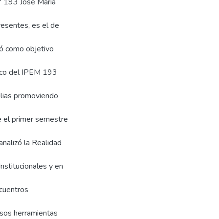
N° 193 José María
resentes, es el de
nó como objetivo
sico del IPEM 193
ilias promoviendo
e el primer semestre
analizó la Realidad
nstitucionales y en
cuentros
rsos herramientas