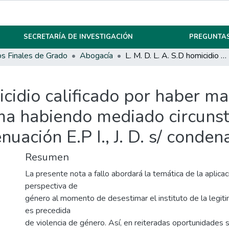
SECRETARÍA DE INVESTIGACIÓN
PREGUNTAS
os Finales de Grado
Abogacía
L. M. D. L. A. S.D homicidio calificado por haber mantenido una relación de pareja con la victima habiendo mediado circunstancias extraordinarias de atenuación E.P I., J. D. s/ condena
micidio calificado por haber m
ima habiendo mediado circuns
nuación E.P I., J. D. s/ conden
Resumen
La presente nota a fallo abordará la temática de la aplicac
perspectiva de
género al momento de desestimar el instituto de la legi
es precedida
de violencia de género. Así, en reiteradas oportunidades