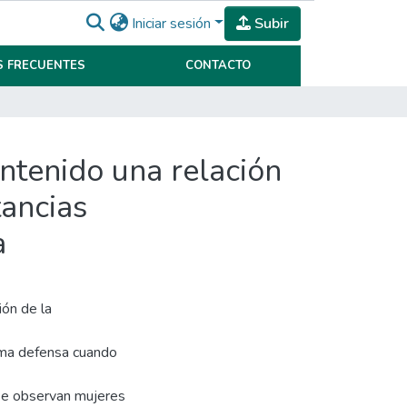
Iniciar sesión
Subir
 FRECUENTES
CONTACTO
antenido una relación
tancias
a
ión de la
tima defensa cuando
 se observan mujeres