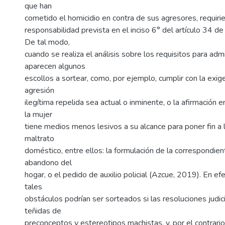
que han
cometido el homicidio en contra de sus agresores, requir
responsabilidad prevista en el inciso 6° del artículo 34 de
De tal modo,
cuando se realiza el análisis sobre los requisitos para admit
aparecen algunos
escollos a sortear, como, por ejemplo, cumplir con la exig
agresión
ilegítima repelida sea actual o inminente, o la afirmación 
la mujer
tiene medios menos lesivos a su alcance para poner fin a l
maltrato
doméstico, entre ellos: la formulación de la correspondien
abandono del
hogar, o el pedido de auxilio policial (Azcue, 2019). En ef
tales
obstáculos podrían ser sorteados si las resoluciones judic
teñidas de
preconceptos y estereotipos machistas, y, por el contrario,