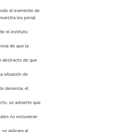
iendo el eximente de
 nuestra ley penal.
ir el instituto
encia de que la
en abstracto de que
a situación de
te denuncia, el
ecto, se advierte que
iales no estuvieran
 se aplicara al