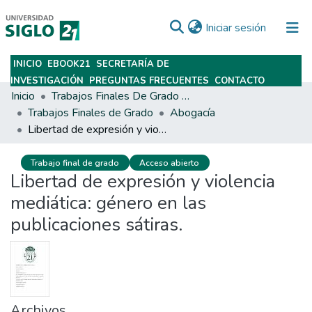
(current)
Iniciar sesión
INICIO
EBOOK21
SECRETARÍA DE
Subir
INVESTIGACIÓN
PREGUNTAS FRECUENTES
CONTACTO
Inicio
Trabajos Finales De Grado Y Posgrado
Trabajos Finales de Grado
Abogacía
Libertad de expresión y violencia mediática: género en las publicaciones sátiras.
Trabajo final de grado
Acceso abierto
Libertad de expresión y violencia
mediática: género en las
publicaciones sátiras.
Archivos