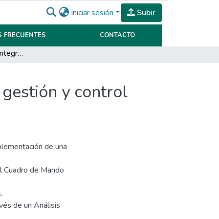
Iniciar sesión
Subir
 FRECUENTES
CONTACTO
El Cuadro de Mando Integral como herramienta de gestión y control aplicado a la empresa MAN SER S.R.L
gestión y control
mplementación de una
el Cuadro de Mando
.
avés de un Análisis