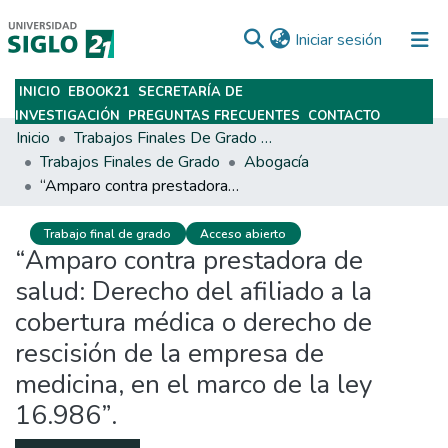
(current)
Iniciar sesión
INICIO
EBOOK21
SECRETARÍA DE
Subir
INVESTIGACIÓN
PREGUNTAS FRECUENTES
CONTACTO
Inicio
Trabajos Finales De Grado Y Posgrado
Trabajos Finales de Grado
Abogacía
“Amparo contra prestadora de salud: Derecho del afiliado a la cobertura médica o derecho de rescisión de la empresa de medicina, en el marco de la ley 16.986”.
Trabajo final de grado
Acceso abierto
“Amparo contra prestadora de
salud: Derecho del afiliado a la
cobertura médica o derecho de
rescisión de la empresa de
medicina, en el marco de la ley
16.986”.