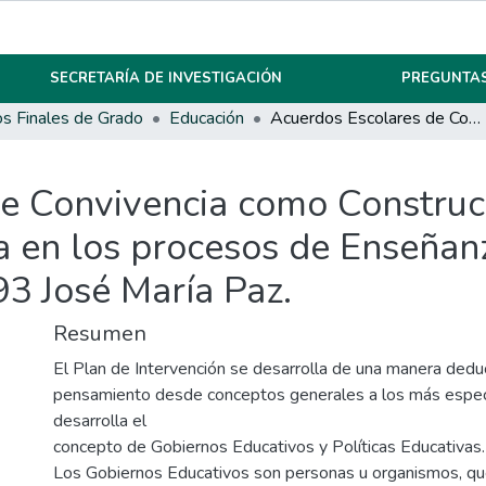
SECRETARÍA DE INVESTIGACIÓN
PREGUNTAS
os Finales de Grado
Educación
Acuerdos Escolares de Convivencia como Construcción Colectiva, los hábitos y su incidencia en los procesos de Enseñanza y Aprendizaje de la Escuela I.P.E M. No 193 José María Paz.
e Convivencia como Construcc
ia en los procesos de Enseñan
93 José María Paz.
Resumen
El Plan de Intervención se desarrolla de una manera dedu
pensamiento desde conceptos generales a los más especí
desarrolla el
concepto de Gobiernos Educativos y Políticas Educativas.
Los Gobiernos Educativos son personas u organismos, qu