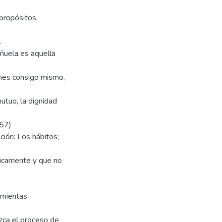
 propósitos,
.
ñuela es aquella
ones consigo mismo,
utuo, la dignidad
 57)
ción: Los hábitos;
dicamente y que no
ramientas
ezca el proceso de